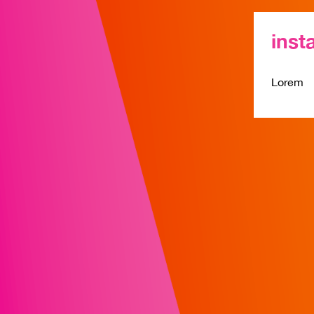
insta
Lorem